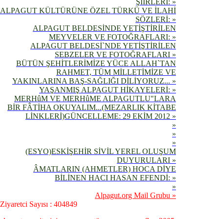
ŞİİRLERİ: »
ALPAGUT KÜLTÜRÜNE ÖZEL TÜRKÜ VE İLAHİ
SÖZLERİ: »
ALPAGUT BELDESİNDE YETİŞTİRİLEN
MEYVELER VE FOTOĞRAFLARI: »
ALPAGUT BELDESİ`NDE YETİŞTİRİLEN
SEBZELER VE FOTOĞRAFLARI »
BÜTÜN ŞEHİTLERİMİZE YÜCE ALLAH`TAN
RAHMET, TÜM MİLLETİMİZE VE
YAKINLARINA BAŞ-SAĞLIĞI DİLİYORUZ... »
YAŞANMIŞ ALPAGUT HİKAYELERİ: »
MERHûM VE MERHûME ALPAGUTLU"LARA
BİR FÂTİHA OKUYALIM...(MEZARLIK KİTABE
LİNKLERİ)GÜNCELLEME: 29 EKİM 2012 »
»
»
»
(ESYO)ESKİŞEHİR SİVİL YEREL OLUŞUM
DUYURULARI »
ÂMATLARIN (AHMETLER) HOCA DİYE
BİLİNEN HACI HASAN EFENDİ: »
»
Alpagut.org Mail Grubu »
Ziyaretci Sayısı : 404849