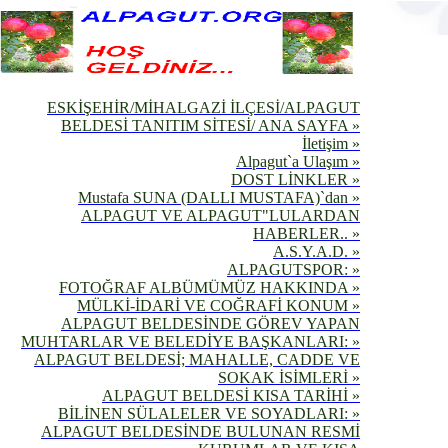
ESKİŞEHİR/MİHALGAZİ İLÇESİ/ALPAGUT
BELDESİ TANITIM SİTESİ/ ANA SAYFA »
İletişim »
Alpagut`a Ulaşım »
DOST LİNKLER »
Mustafa SUNA (DALLI MUSTAFA)`dan »
ALPAGUT VE ALPAGUT"LULARDAN
HABERLER.. »
A.S.Y.A.D. »
ALPAGUTSPOR: »
FOTOĞRAF ALBÜMÜMÜZ HAKKINDA »
MÜLKİ-İDARİ VE COĞRAFİ KONUM »
ALPAGUT BELDESİNDE GÖREV YAPAN
MUHTARLAR VE BELEDİYE BAŞKANLARI: »
ALPAGUT BELDESİ; MAHALLE, CADDE VE
SOKAK İSİMLERİ »
ALPAGUT BELDESİ KISA TARİHİ »
BİLİNEN SÜLALELER VE SOYADLARI: »
ALPAGUT BELDESİNDE BULUNAN RESMİ