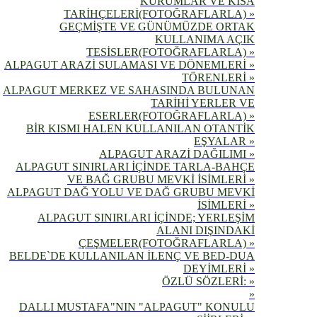
KURUMLAR VE KISA
TARİHÇELERİ(FOTOĞRAFLARLA) »
GEÇMİŞTE VE GÜNÜMÜZDE ORTAK
KULLANIMA AÇIK
TESİSLER(FOTOĞRAFLARLA) »
ALPAGUT ARAZİ SULAMASI VE DÖNEMLERİ »
TÖRENLERİ »
ALPAGUT MERKEZ VE SAHASINDA BULUNAN
TARİHİ YERLER VE
ESERLER(FOTOĞRAFLARLA) »
BİR KISMI HALEN KULLANILAN OTANTİK
EŞYALAR »
ALPAGUT ARAZİ DAĞILIMI »
ALPAGUT SINIRLARI İÇİNDE TARLA-BAHÇE
VE BAĞ GRUBU MEVKİ İSİMLERİ »
ALPAGUT DAĞ YOLU VE DAĞ GRUBU MEVKİ
İSİMLERİ »
ALPAGUT SINIRLARI İÇİNDE; YERLEŞİM
ALANI DIŞINDAKİ
ÇEŞMELER(FOTOĞRAFLARLA) »
BELDE`DE KULLANILAN İLENÇ VE BED-DUA
DEYİMLERİ »
ÖZLÜ SÖZLERİ: »
»
DALLI MUSTAFA"NIN "ALPAGUT" KONULU