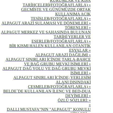
KURUMLAR VE KISA
TARİHÇELERİ(FOTOĞRAFLARLA) »
GEÇMİŞTE VE GÜNÜMÜZDE ORTAK
KULLANIMA AÇIK
TESİSLER(FOTOĞRAFLARLA) »
ALPAGUT ARAZİ SULAMASI VE DÖNEMLERİ »
TÖRENLERİ »
ALPAGUT MERKEZ VE SAHASINDA BULUNAN
TARİHİ YERLER VE
ESERLER(FOTOĞRAFLARLA) »
BİR KISMI HALEN KULLANILAN OTANTİK
EŞYALAR »
ALPAGUT ARAZİ DAĞILIMI »
ALPAGUT SINIRLARI İÇİNDE TARLA-BAHÇE
VE BAĞ GRUBU MEVKİ İSİMLERİ »
ALPAGUT DAĞ YOLU VE DAĞ GRUBU MEVKİ
İSİMLERİ »
ALPAGUT SINIRLARI İÇİNDE; YERLEŞİM
ALANI DIŞINDAKİ
ÇEŞMELER(FOTOĞRAFLARLA) »
BELDE`DE KULLANILAN İLENÇ VE BED-DUA
DEYİMLERİ »
ÖZLÜ SÖZLERİ: »
»
DALLI MUSTAFA"NIN "ALPAGUT" KONULU