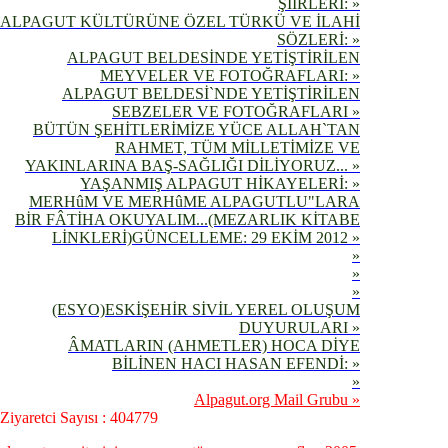
ŞİİRLERİ: »
ALPAGUT KÜLTÜRÜNE ÖZEL TÜRKÜ VE İLAHİ
SÖZLERİ: »
ALPAGUT BELDESİNDE YETİŞTİRİLEN
MEYVELER VE FOTOĞRAFLARI: »
ALPAGUT BELDESİ`NDE YETİŞTİRİLEN
SEBZELER VE FOTOĞRAFLARI »
BÜTÜN ŞEHİTLERİMİZE YÜCE ALLAH`TAN
RAHMET, TÜM MİLLETİMİZE VE
YAKINLARINA BAŞ-SAĞLIĞI DİLİYORUZ... »
YAŞANMIŞ ALPAGUT HİKAYELERİ: »
MERHûM VE MERHûME ALPAGUTLU"LARA
BİR FÂTİHA OKUYALIM...(MEZARLIK KİTABE
LİNKLERİ)GÜNCELLEME: 29 EKİM 2012 »
»
»
»
(ESYO)ESKİŞEHİR SİVİL YEREL OLUŞUM
DUYURULARI »
ÂMATLARIN (AHMETLER) HOCA DİYE
BİLİNEN HACI HASAN EFENDİ: »
»
Alpagut.org Mail Grubu »
Ziyaretci Sayısı : 404779