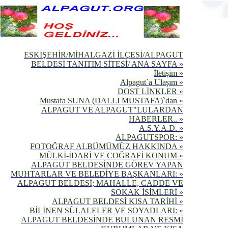
ESKİŞEHİR/MİHALGAZİ İLÇESİ/ALPAGUT
BELDESİ TANITIM SİTESİ/ ANA SAYFA »
İletişim »
Alpagut`a Ulaşım »
DOST LİNKLER »
Mustafa SUNA (DALLI MUSTAFA)`dan »
ALPAGUT VE ALPAGUT"LULARDAN
HABERLER.. »
A.S.Y.A.D. »
ALPAGUTSPOR: »
FOTOĞRAF ALBÜMÜMÜZ HAKKINDA »
MÜLKİ-İDARİ VE COĞRAFİ KONUM »
ALPAGUT BELDESİNDE GÖREV YAPAN
MUHTARLAR VE BELEDİYE BAŞKANLARI: »
ALPAGUT BELDESİ; MAHALLE, CADDE VE
SOKAK İSİMLERİ »
ALPAGUT BELDESİ KISA TARİHİ »
BİLİNEN SÜLALELER VE SOYADLARI: »
ALPAGUT BELDESİNDE BULUNAN RESMİ