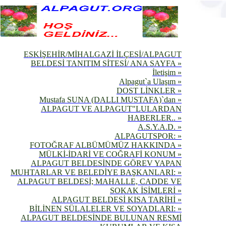
ESKİŞEHİR/MİHALGAZİ İLÇESİ/ALPAGUT
BELDESİ TANITIM SİTESİ/ ANA SAYFA »
İletişim »
Alpagut`a Ulaşım »
DOST LİNKLER »
Mustafa SUNA (DALLI MUSTAFA)`dan »
ALPAGUT VE ALPAGUT"LULARDAN
HABERLER.. »
A.S.Y.A.D. »
ALPAGUTSPOR: »
FOTOĞRAF ALBÜMÜMÜZ HAKKINDA »
MÜLKİ-İDARİ VE COĞRAFİ KONUM »
ALPAGUT BELDESİNDE GÖREV YAPAN
MUHTARLAR VE BELEDİYE BAŞKANLARI: »
ALPAGUT BELDESİ; MAHALLE, CADDE VE
SOKAK İSİMLERİ »
ALPAGUT BELDESİ KISA TARİHİ »
BİLİNEN SÜLALELER VE SOYADLARI: »
ALPAGUT BELDESİNDE BULUNAN RESMİ