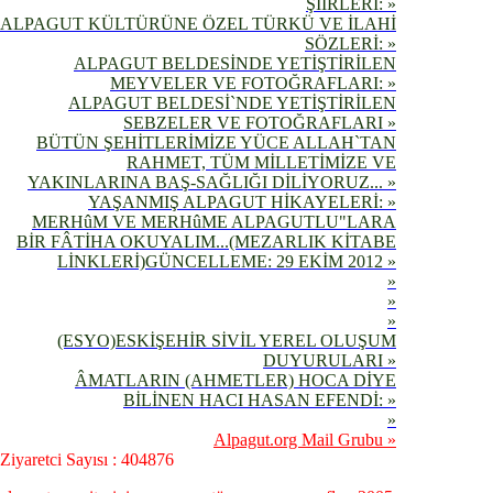
ŞİİRLERİ: »
ALPAGUT KÜLTÜRÜNE ÖZEL TÜRKÜ VE İLAHİ
SÖZLERİ: »
ALPAGUT BELDESİNDE YETİŞTİRİLEN
MEYVELER VE FOTOĞRAFLARI: »
ALPAGUT BELDESİ`NDE YETİŞTİRİLEN
SEBZELER VE FOTOĞRAFLARI »
BÜTÜN ŞEHİTLERİMİZE YÜCE ALLAH`TAN
RAHMET, TÜM MİLLETİMİZE VE
YAKINLARINA BAŞ-SAĞLIĞI DİLİYORUZ... »
YAŞANMIŞ ALPAGUT HİKAYELERİ: »
MERHûM VE MERHûME ALPAGUTLU"LARA
BİR FÂTİHA OKUYALIM...(MEZARLIK KİTABE
LİNKLERİ)GÜNCELLEME: 29 EKİM 2012 »
»
»
»
(ESYO)ESKİŞEHİR SİVİL YEREL OLUŞUM
DUYURULARI »
ÂMATLARIN (AHMETLER) HOCA DİYE
BİLİNEN HACI HASAN EFENDİ: »
»
Alpagut.org Mail Grubu »
Ziyaretci Sayısı : 404876