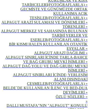
KURUMLAR VE KISA
TARİHÇELERİ(FOTOĞRAFLARLA) »
GEÇMİŞTE VE GÜNÜMÜZDE ORTAK
KULLANIMA AÇIK
TESİSLER(FOTOĞRAFLARLA) »
ALPAGUT ARAZİ SULAMASI VE DÖNEMLERİ »
TÖRENLERİ »
ALPAGUT MERKEZ VE SAHASINDA BULUNAN
TARİHİ YERLER VE
ESERLER(FOTOĞRAFLARLA) »
BİR KISMI HALEN KULLANILAN OTANTİK
EŞYALAR »
ALPAGUT ARAZİ DAĞILIMI »
ALPAGUT SINIRLARI İÇİNDE TARLA-BAHÇE
VE BAĞ GRUBU MEVKİ İSİMLERİ »
ALPAGUT DAĞ YOLU VE DAĞ GRUBU MEVKİ
İSİMLERİ »
ALPAGUT SINIRLARI İÇİNDE; YERLEŞİM
ALANI DIŞINDAKİ
ÇEŞMELER(FOTOĞRAFLARLA) »
BELDE`DE KULLANILAN İLENÇ VE BED-DUA
DEYİMLERİ »
ÖZLÜ SÖZLERİ: »
»
DALLI MUSTAFA"NIN "ALPAGUT" KONULU