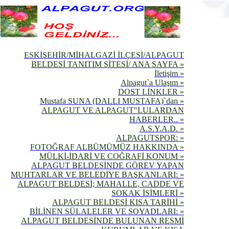
ESKİŞEHİR/MİHALGAZİ İLÇESİ/ALPAGUT
BELDESİ TANITIM SİTESİ/ ANA SAYFA »
İletişim »
Alpagut`a Ulaşım »
DOST LİNKLER »
Mustafa SUNA (DALLI MUSTAFA)`dan »
ALPAGUT VE ALPAGUT"LULARDAN
HABERLER.. »
A.S.Y.A.D. »
ALPAGUTSPOR: »
FOTOĞRAF ALBÜMÜMÜZ HAKKINDA »
MÜLKİ-İDARİ VE COĞRAFİ KONUM »
ALPAGUT BELDESİNDE GÖREV YAPAN
MUHTARLAR VE BELEDİYE BAŞKANLARI: »
ALPAGUT BELDESİ; MAHALLE, CADDE VE
SOKAK İSİMLERİ »
ALPAGUT BELDESİ KISA TARİHİ »
BİLİNEN SÜLALELER VE SOYADLARI: »
ALPAGUT BELDESİNDE BULUNAN RESMİ