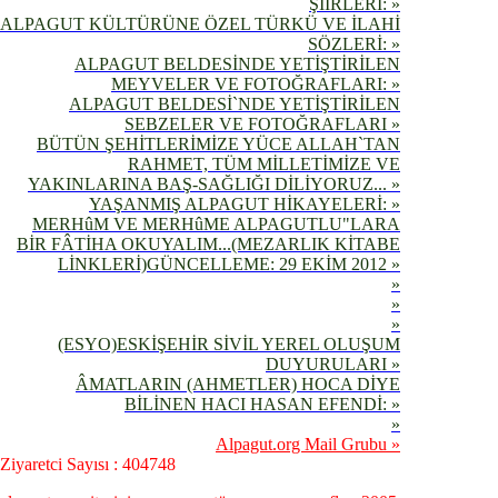
ŞİİRLERİ: »
ALPAGUT KÜLTÜRÜNE ÖZEL TÜRKÜ VE İLAHİ
SÖZLERİ: »
ALPAGUT BELDESİNDE YETİŞTİRİLEN
MEYVELER VE FOTOĞRAFLARI: »
ALPAGUT BELDESİ`NDE YETİŞTİRİLEN
SEBZELER VE FOTOĞRAFLARI »
BÜTÜN ŞEHİTLERİMİZE YÜCE ALLAH`TAN
RAHMET, TÜM MİLLETİMİZE VE
YAKINLARINA BAŞ-SAĞLIĞI DİLİYORUZ... »
YAŞANMIŞ ALPAGUT HİKAYELERİ: »
MERHûM VE MERHûME ALPAGUTLU"LARA
BİR FÂTİHA OKUYALIM...(MEZARLIK KİTABE
LİNKLERİ)GÜNCELLEME: 29 EKİM 2012 »
»
»
»
(ESYO)ESKİŞEHİR SİVİL YEREL OLUŞUM
DUYURULARI »
ÂMATLARIN (AHMETLER) HOCA DİYE
BİLİNEN HACI HASAN EFENDİ: »
»
Alpagut.org Mail Grubu »
Ziyaretci Sayısı : 404748