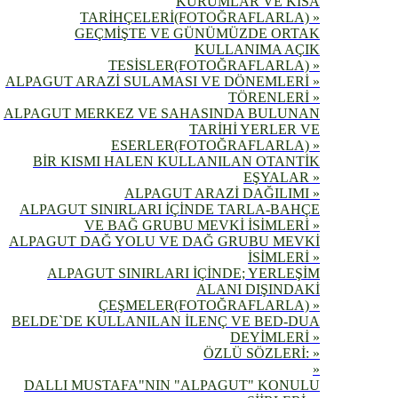
KURUMLAR VE KISA
TARİHÇELERİ(FOTOĞRAFLARLA) »
GEÇMİŞTE VE GÜNÜMÜZDE ORTAK
KULLANIMA AÇIK
TESİSLER(FOTOĞRAFLARLA) »
ALPAGUT ARAZİ SULAMASI VE DÖNEMLERİ »
TÖRENLERİ »
ALPAGUT MERKEZ VE SAHASINDA BULUNAN
TARİHİ YERLER VE
ESERLER(FOTOĞRAFLARLA) »
BİR KISMI HALEN KULLANILAN OTANTİK
EŞYALAR »
ALPAGUT ARAZİ DAĞILIMI »
ALPAGUT SINIRLARI İÇİNDE TARLA-BAHÇE
VE BAĞ GRUBU MEVKİ İSİMLERİ »
ALPAGUT DAĞ YOLU VE DAĞ GRUBU MEVKİ
İSİMLERİ »
ALPAGUT SINIRLARI İÇİNDE; YERLEŞİM
ALANI DIŞINDAKİ
ÇEŞMELER(FOTOĞRAFLARLA) »
BELDE`DE KULLANILAN İLENÇ VE BED-DUA
DEYİMLERİ »
ÖZLÜ SÖZLERİ: »
»
DALLI MUSTAFA"NIN "ALPAGUT" KONULU