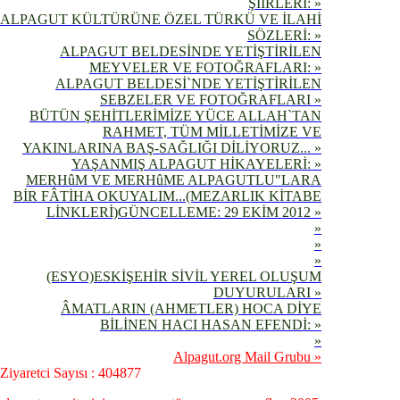
ŞİİRLERİ: »
ALPAGUT KÜLTÜRÜNE ÖZEL TÜRKÜ VE İLAHİ
SÖZLERİ: »
ALPAGUT BELDESİNDE YETİŞTİRİLEN
MEYVELER VE FOTOĞRAFLARI: »
ALPAGUT BELDESİ`NDE YETİŞTİRİLEN
SEBZELER VE FOTOĞRAFLARI »
BÜTÜN ŞEHİTLERİMİZE YÜCE ALLAH`TAN
RAHMET, TÜM MİLLETİMİZE VE
YAKINLARINA BAŞ-SAĞLIĞI DİLİYORUZ... »
YAŞANMIŞ ALPAGUT HİKAYELERİ: »
MERHûM VE MERHûME ALPAGUTLU"LARA
BİR FÂTİHA OKUYALIM...(MEZARLIK KİTABE
LİNKLERİ)GÜNCELLEME: 29 EKİM 2012 »
»
»
»
(ESYO)ESKİŞEHİR SİVİL YEREL OLUŞUM
DUYURULARI »
ÂMATLARIN (AHMETLER) HOCA DİYE
BİLİNEN HACI HASAN EFENDİ: »
»
Alpagut.org Mail Grubu »
Ziyaretci Sayısı : 404877