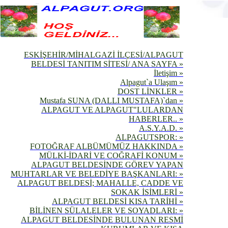
ESKİŞEHİR/MİHALGAZİ İLÇESİ/ALPAGUT
BELDESİ TANITIM SİTESİ/ ANA SAYFA »
İletişim »
Alpagut`a Ulaşım »
DOST LİNKLER »
Mustafa SUNA (DALLI MUSTAFA)`dan »
ALPAGUT VE ALPAGUT"LULARDAN
HABERLER.. »
A.S.Y.A.D. »
ALPAGUTSPOR: »
FOTOĞRAF ALBÜMÜMÜZ HAKKINDA »
MÜLKİ-İDARİ VE COĞRAFİ KONUM »
ALPAGUT BELDESİNDE GÖREV YAPAN
MUHTARLAR VE BELEDİYE BAŞKANLARI: »
ALPAGUT BELDESİ; MAHALLE, CADDE VE
SOKAK İSİMLERİ »
ALPAGUT BELDESİ KISA TARİHİ »
BİLİNEN SÜLALELER VE SOYADLARI: »
ALPAGUT BELDESİNDE BULUNAN RESMİ