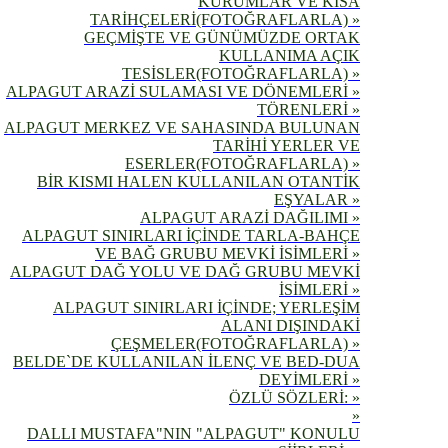
KURUMLAR VE KISA
TARİHÇELERİ(FOTOĞRAFLARLA) »
GEÇMİŞTE VE GÜNÜMÜZDE ORTAK
KULLANIMA AÇIK
TESİSLER(FOTOĞRAFLARLA) »
ALPAGUT ARAZİ SULAMASI VE DÖNEMLERİ »
TÖRENLERİ »
ALPAGUT MERKEZ VE SAHASINDA BULUNAN
TARİHİ YERLER VE
ESERLER(FOTOĞRAFLARLA) »
BİR KISMI HALEN KULLANILAN OTANTİK
EŞYALAR »
ALPAGUT ARAZİ DAĞILIMI »
ALPAGUT SINIRLARI İÇİNDE TARLA-BAHÇE
VE BAĞ GRUBU MEVKİ İSİMLERİ »
ALPAGUT DAĞ YOLU VE DAĞ GRUBU MEVKİ
İSİMLERİ »
ALPAGUT SINIRLARI İÇİNDE; YERLEŞİM
ALANI DIŞINDAKİ
ÇEŞMELER(FOTOĞRAFLARLA) »
BELDE`DE KULLANILAN İLENÇ VE BED-DUA
DEYİMLERİ »
ÖZLÜ SÖZLERİ: »
»
DALLI MUSTAFA"NIN "ALPAGUT" KONULU